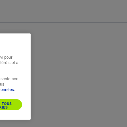
ivi pour
térêts et à
onsentement.
ous
 données
.
R TOUS
KIES