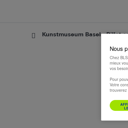
Kunstmuseum Basel - Billet c
Nous p
Chez BLS, 
mieux vous
vos besoin
Pour pouv
Votre con
trouverez
AFF
L